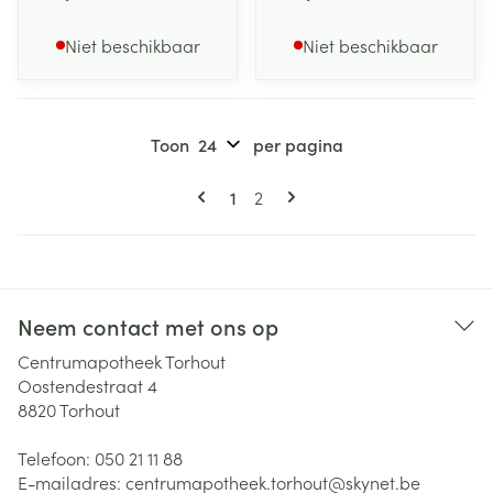
Niet beschikbaar
Niet beschikbaar
Toon
per pagina
Pagina's
U lees momenteel pagina
Pagina
1
2
Neem contact met ons op
Centrumapotheek Torhout
Oostendestraat 4
8820
Torhout
Telefoon:
050 21 11 88
E-mailadres:
centrumapotheek.torhout@
skynet.be