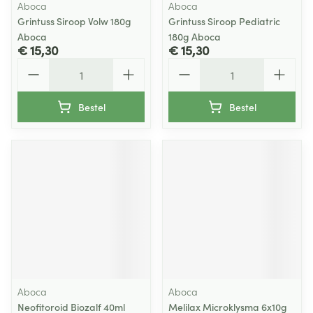
Aboca
Aboca
Grintuss Siroop Volw 180g
Grintuss Siroop Pediatric
Aboca
180g Aboca
€ 15,30
€ 15,30
Aantal
Aantal
Bestel
Bestel
Aboca
Aboca
Neofitoroid Biozalf 40ml
Melilax Microklysma 6x10g