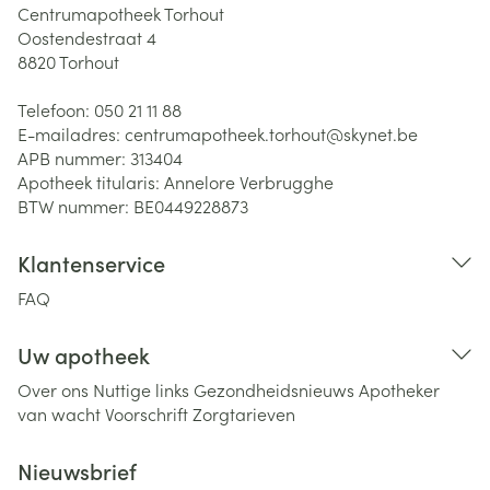
Centrumapotheek Torhout
Oostendestraat 4
8820
Torhout
Telefoon:
050 21 11 88
E-mailadres:
centrumapotheek.torhout@
skynet.be
APB nummer:
313404
Apotheek titularis:
Annelore Verbrugghe
BTW nummer:
BE0449228873
Klantenservice
FAQ
Uw apotheek
Over ons
Nuttige links
Gezondheidsnieuws
Apotheker
van wacht
Voorschrift
Zorgtarieven
Nieuwsbrief