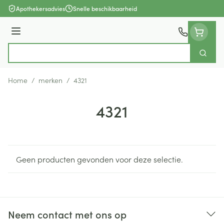
Ga naar de inhoud
Apothekersadvies
Snelle beschikbaarheid
Menu
Zoek
Product, merk, categorie...
Home
/
merken
/
4321
4321
Geen producten gevonden voor deze selectie.
Neem contact met ons op